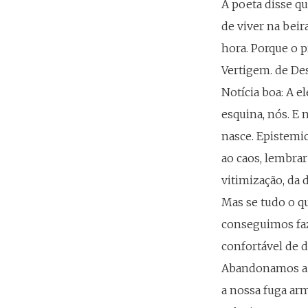
A poeta disse qu
de viver na beir
hora. Porque o p
Vertigem. de Des
Notícia boa: A 
esquina, nós. E
nasce. Epistemi
ao caos, lembrar
vitimização, da d
Mas se tudo o q
conseguimos faz
confortável de d
Abandonamos a v
a nossa fuga ar