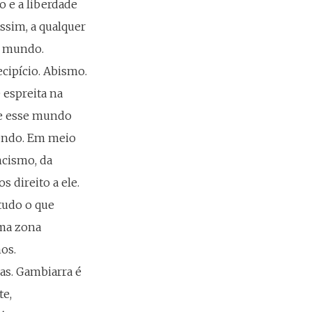
o e a liberdade
Assim, a qualquer
do mundo.
cipício. Abismo.
 espreita na
ue esse mundo
vendo. Em meio
ncismo, da
s direito a ele.
tudo o que
uma zona
os.
as. Gambiarra é
te,