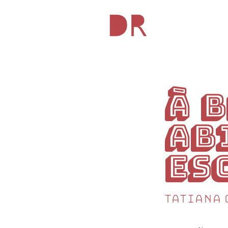
À 
ab
es
Tatiana 