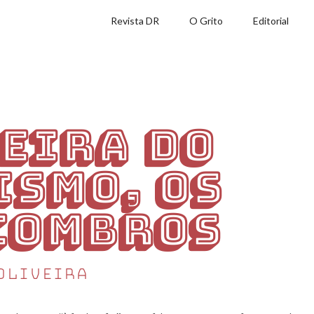
Revista DR
O Grito
Editorial
beira do
ismo, os
combros
Oliveira