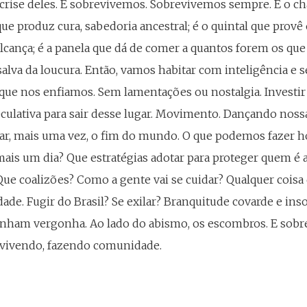
crise deles. E sobrevivemos. Sobrevivemos sempre. É o ch
e produz cura, sabedoria ancestral; é o quintal que provê
lcança; é a panela que dá de comer a quantos forem os que
alva da loucura. Então, vamos habitar com inteligência e s
que nos enfiamos. Sem lamentações ou nostalgia. Investi
culativa para sair desse lugar. Movimento. Dançando noss
ar, mais uma vez, o fim do mundo. O que podemos fazer h
mais um dia? Que estratégias adotar para proteger quem é 
Que coalizões? Como a gente vai se cuidar? Qualquer coisa 
dade. Fugir do Brasil? Se exilar? Branquitude covarde e ins
enham vergonha. Ao lado do abismo, os escombros. E sobre
revivendo, fazendo comunidade.