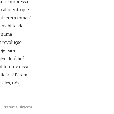
á, a compressa
 o alimento que
 tiverem fome; é
ensibilidade
r numa
a revolução,
oje para
alvo do ódio?
diferente disso
olidária! Parem
 eles, nós,
Tatiana Oliveira