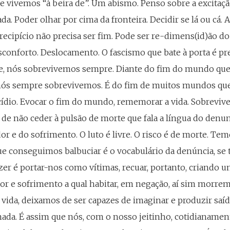
e vivemos “à beira de”. Um abismo. Penso sobre a excitaçã
ada. Poder olhar por cima da fronteira. Decidir se lá ou cá. 
recipício não precisa ser fim. Pode ser re-dimens(id)ão 
conforto. Deslocamento. O fascismo que bate à porta é pre
ele, nós sobrevivemos sempre. Diante do fim do mundo que
 nós sempre sobrevivemos. É do fim de muitos mundos q
cídio. Evocar o fim do mundo, rememorar a vida. Sobrevi
 de não ceder à pulsão de morte que fala a língua do denu
or e do sofrimento. O luto é livre. O risco é de morte. Temo
ue conseguimos balbuciar é o vocabulário da denúncia, se 
er é portar-nos como vítimas, recuar, portanto, criando 
or e sofrimento a qual habitar, em negação, aí sim morrem
ida, deixamos de ser capazes de imaginar e produzir saíd
mada. É assim que nós, com o nosso jeitinho, cotidianamen