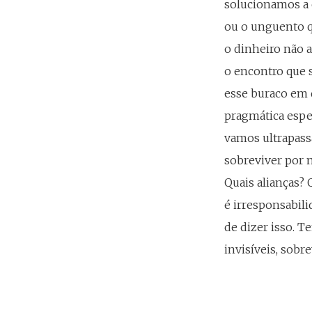
solucionamos a 
ou o unguento qu
o dinheiro não a
o encontro que s
esse buraco em 
pragmática espe
vamos ultrapass
sobreviver por 
Quais alianças? 
é irresponsabili
de dizer isso. T
invisíveis, sob