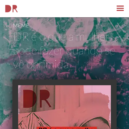
MEME
DR é o que a mulher
pode fazer quando se
vê oprimida